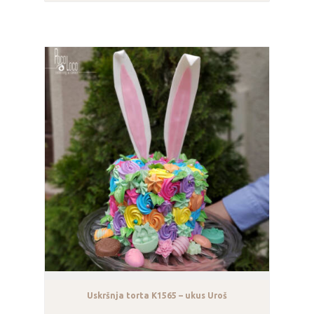
Uskršnja torta K1565 – ukus Uroš