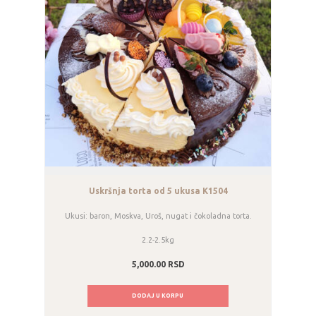
Uskršnja torta od 5 ukusa K1504
Ukusi: baron, Moskva, Uroš, nugat i čokoladna torta.
2.2-2.5kg
5,000.00
RSD
DODAJ U KORPU