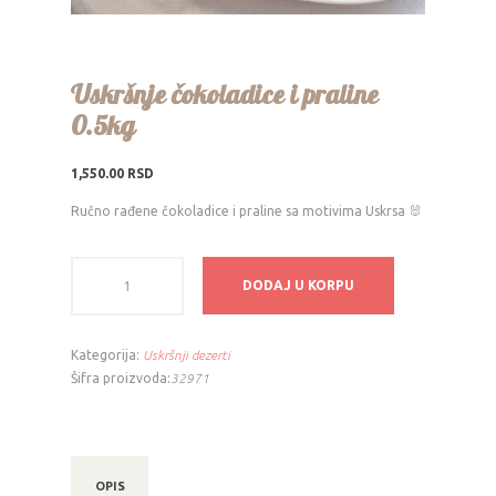
Uskršnje čokoladice i praline
0.5kg
1,550.00
RSD
Ručno rađene čokoladice i praline sa motivima
Uskrsa
🐰
Uskršnje
DODAJ U KORPU
čokoladice
i
praline
Kategorija:
Uskršnji dezerti
0.5kg
Šifra proizvoda:
32971
količina
OPIS