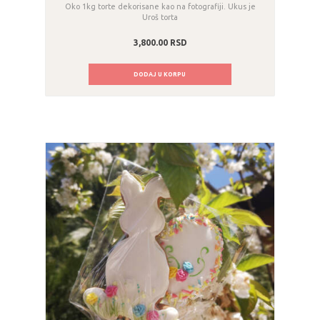
Oko 1kg torte dekorisane kao na fotografiji. Ukus je
Uroš torta
3,800.00
RSD
DODAJ U KORPU