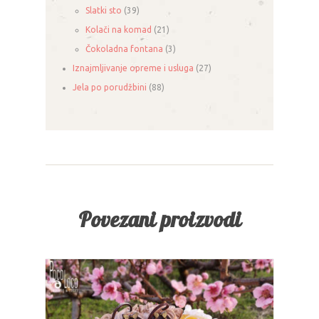
Slatki sto
(39)
Kolači na komad
(21)
Čokoladna fontana
(3)
Iznajmljivanje opreme i usluga
(27)
Jela po porudžbini
(88)
Povezani proizvodi