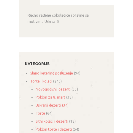
Ručno rađene čokoladice i praline sa
motivima
Uskrsa
🐰
KATEGORIJE
Slano ketering posluženje
(94)
Torte i kolači
(245)
Novogodišnji dezerti
(33)
Poklon za 8. mart
(38)
Uskršnji dezerti
(34)
Torte
(64)
Sitni kolači i dezerti
(18)
Poklon torte i dezerti
(54)