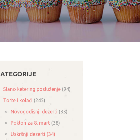
ATEGORIJE
Slano ketering posluženje
(94)
Torte i kolači
(245)
Novogodišnji dezerti
(33)
Poklon za 8. mart
(38)
Uskršnji dezerti
(34)