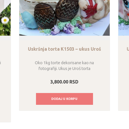
Uskršnja torta K1503 – ukus Uroš
i
Oko 1kg torte dekorisane kao na
fotografiji. Ukus je Uroš torta
3,800.00
RSD
DODAJ U KORPU