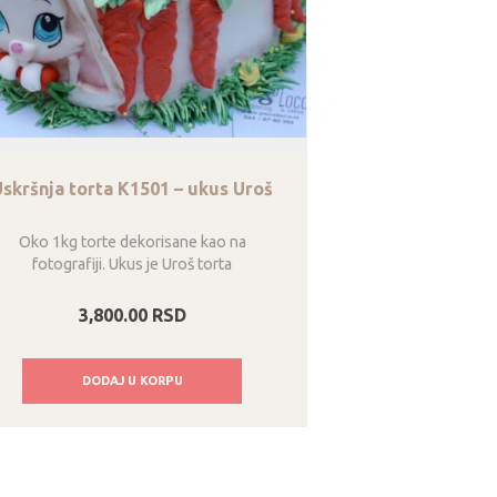
Uskršnja torta K1501 – ukus Uroš
Oko 1kg torte dekorisane kao na
fotografiji. Ukus je Uroš torta
3,800.00
RSD
DODAJ U KORPU