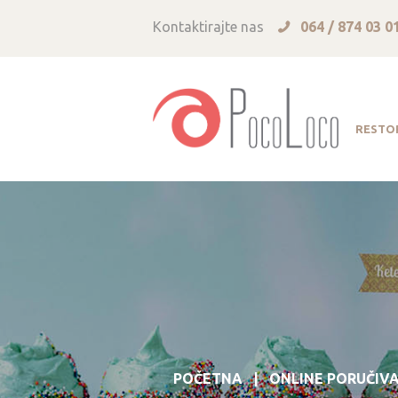
Kontaktirajte nas
064 / 874 03 0
RESTO
POČETNA
ONLINE PORUČIV