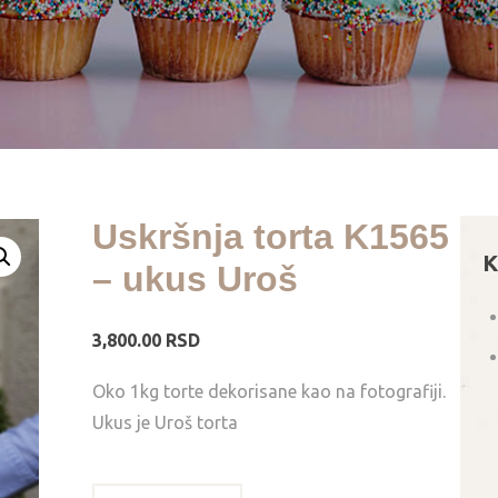
Uskršnja torta K1565
K
– ukus Uroš
3,800.00
RSD
Oko 1kg torte dekorisane kao na fotografiji.
Ukus je Uroš torta