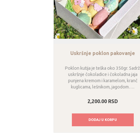
Uskršnje poklon pakovanje
Poklon kutija je teška oko 350gr. Sadrž
uskršnje čokoladice i čokoladna jaja
punjena kremom i karamelom, kranč
kuglicama, lešnikom, jagodom….
2,200.00
RSD
DODAJ U KORPU