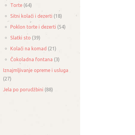
Torte
(64)
Sitni kolači i dezerti
(18)
Poklon torte i dezerti
(54)
Slatki sto
(39)
Kolači na komad
(21)
Čokoladna fontana
(3)
Iznajmljivanje opreme i usluga
(27)
Jela po porudžbini
(88)