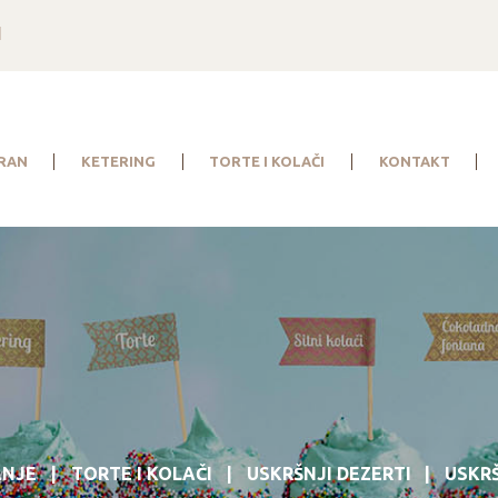
1
RAN
KETERING
TORTE I KOLAČI
KONTAKT
ANJE
TORTE I KOLAČI
USKRŠNJI DEZERTI
USKRŠ