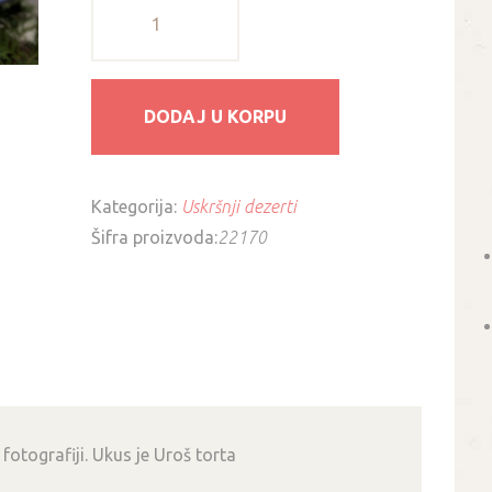
Uskršnja
torta
K1565
-
DODAJ U KORPU
ukus
Uroš
količina
Kategorija:
Uskršnji dezerti
Šifra proizvoda:
22170
otografiji. Ukus je Uroš torta