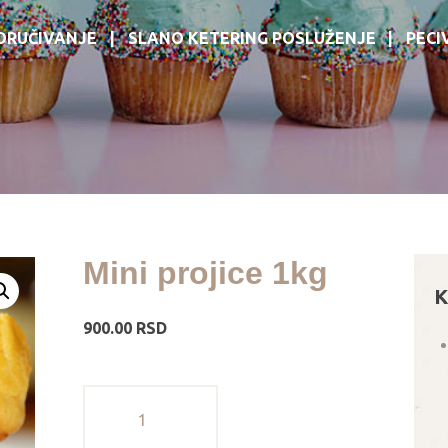
ORUČIVANJE
SLANO KETERING POSLUŽENJE
PECI
Mini projice 1kg
K
900.00
RSD
Mini
projice