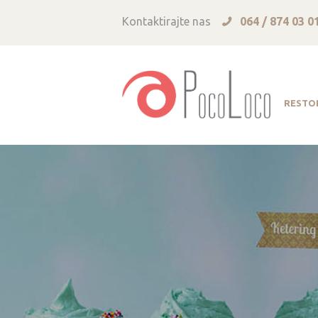
Kontaktirajte nas
064 / 874 03 0
RESTO