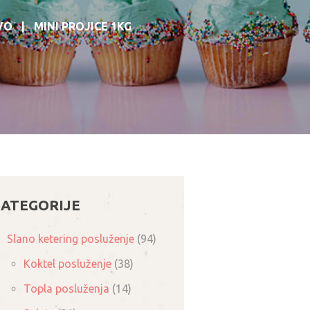
VO
MINI PROJICE 1KG
ATEGORIJE
Slano ketering posluženje
(94)
Koktel posluženje
(38)
Topla posluženja
(14)