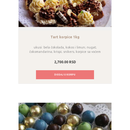
Tart korpice 1kg
ukusi: bela čokolada, kokos i limun; nugat;
čokomandarina; krispi; snikers; korpice sa voćem
2,700.00
RSD
DODAJ U KORPU