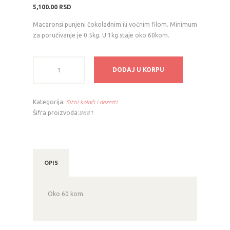
5,100.00
RSD
Macaronsi punjeni čokoladnim ili voćnim filom. Minimum
za poručivanje je 0.5kg. U 1kg staje oko 60kom.
Macarons
DODAJ U KORPU
1kg
količina
Kategorija:
Sitni kolači i dezerti
Šifra proizvoda:
8681
OPIS
Oko 60 kom.