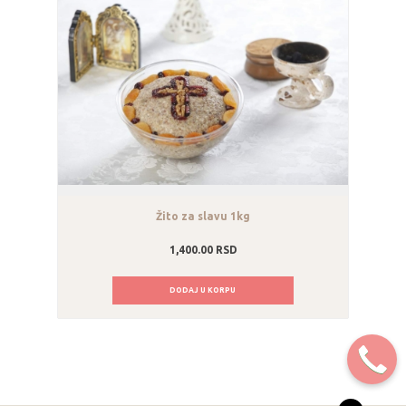
Žito za slavu 1kg
1,400.00
RSD
DODAJ U KORPU