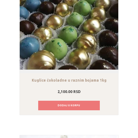
Kuglice čokoladne u raznim bojama 1kg
2,100.00
RSD
DODAJ U KORPU